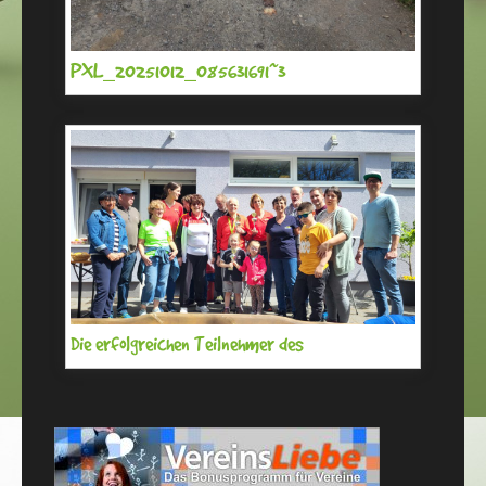
PXL_20251012_085631691~3
Die erfolgreichen Teilnehmer des
Gauwandertages gemeinsam mit Andre‘
Speier (r.) und Marion Kleist (l.) vom Turngau
Mittelhessen