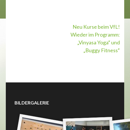
Beitragsnavigation
Neu Kurse beim VfL!
Wieder im Programm:
„Vinyasa Yoga“ und
„Buggy Fitness“
BILDERGALERIE