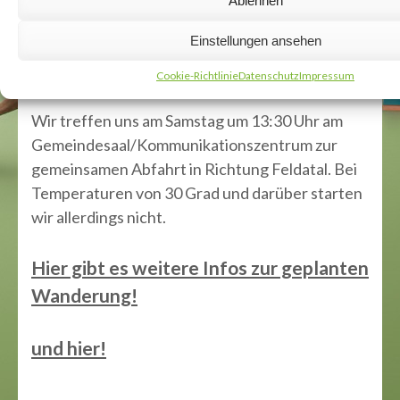
Ablehnen
eingestuft, ist 13,8 km lang und verzeichnet eine
Einstellungen ansehen
Höhendifferenz von 299 m. Der Weg nimmt rund
3,5–4 Std. in Anspruch.
Cookie-Richtlinie
Datenschutz
Impressum
Wir treffen uns am Samstag um 13:30 Uhr am
Gemeindesaal/Kommunikationszentrum zur
gemeinsamen Abfahrt in Richtung Feldatal. Bei
Temperaturen von 30 Grad und darüber starten
wir allerdings nicht.
Hier gibt es weitere Infos zur geplanten
Wanderung!
und hier!