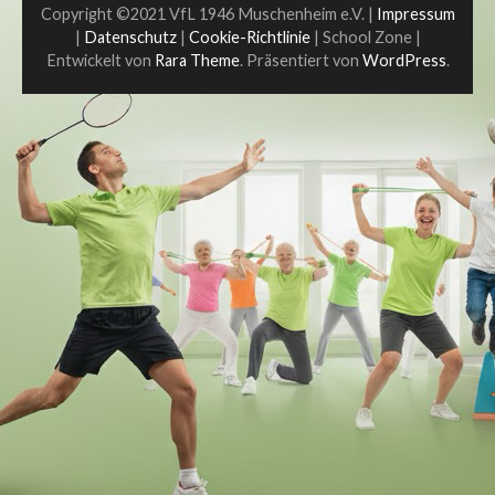
Copyright ©2021 VfL 1946 Muschenheim e.V. |
Impressum
|
Datenschutz
|
Cookie-Richtlinie
|
School Zone |
Entwickelt von
Rara Theme
. Präsentiert von
WordPress
.