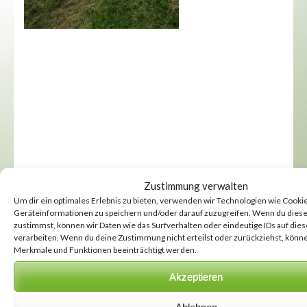
Zustimmung verwalten
Als nächste Wanderung
Um dir ein optimales Erlebnis zu bieten, verwenden wir Technologien wie Cooki
Geräteinformationen zu speichern und/oder darauf zuzugreifen. Wenn du dies
steht der „Panoramaweg
zustimmst, können wir Daten wie das Surfverhalten oder eindeutige IDs auf die
verarbeiten. Wenn du deine Zustimmung nicht erteilst oder zurückziehst, kön
Feldatal“ auf unserer Liste.
Merkmale und Funktionen beeinträchtigt werden.
Akzeptieren
Panoramaweg Feldatal Tour II wird als moderat